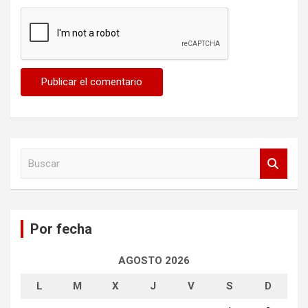
B
u
s
c
a
Por fecha
r
AGOSTO 2026
L
M
X
J
V
S
D