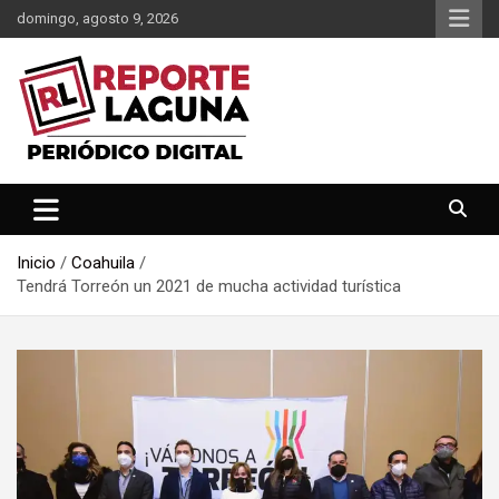
Saltar
domingo, agosto 9, 2026
al
contenido
Reporte Laguna Noticias
Reporte Laguna
Inicio
Coahuila
Tendrá Torreón un 2021 de mucha actividad turística