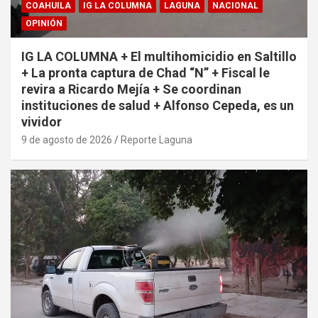
COAHUILA
IG LA COLUMNA
LAGUNA
NACIONAL
OPINIÓN
IG LA COLUMNA + El multihomicidio en Saltillo
+ La pronta captura de Chad “N” + Fiscal le
revira a Ricardo Mejía + Se coordinan
instituciones de salud + Alfonso Cepeda, es un
vividor
9 de agosto de 2026
Reporte Laguna