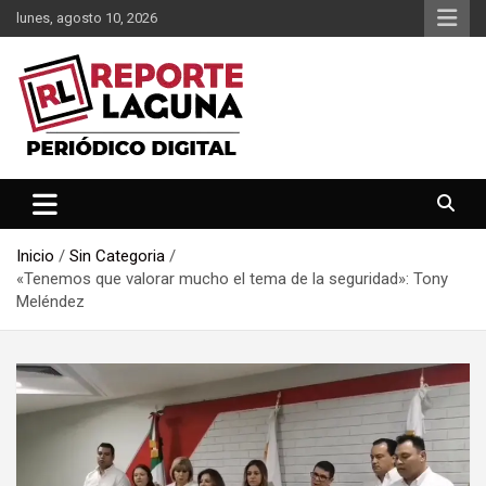
Saltar
lunes, agosto 10, 2026
al
contenido
Reporte Laguna Noticias
Reporte Laguna
Inicio
Sin Categoria
«Tenemos que valorar mucho el tema de la seguridad»: Tony
Meléndez