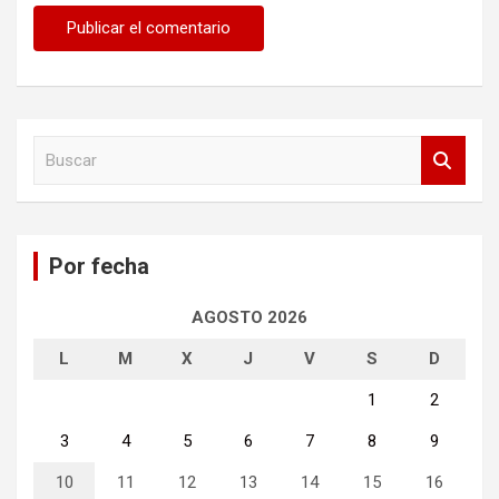
B
u
s
c
a
Por fecha
r
AGOSTO 2026
L
M
X
J
V
S
D
1
2
3
4
5
6
7
8
9
10
11
12
13
14
15
16