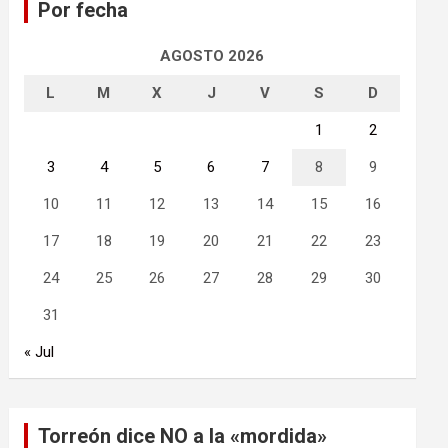
Por fecha
r
AGOSTO 2026
L
M
X
J
V
S
D
1
2
3
4
5
6
7
8
9
10
11
12
13
14
15
16
17
18
19
20
21
22
23
24
25
26
27
28
29
30
31
« Jul
Torreón dice NO a la «mordida»