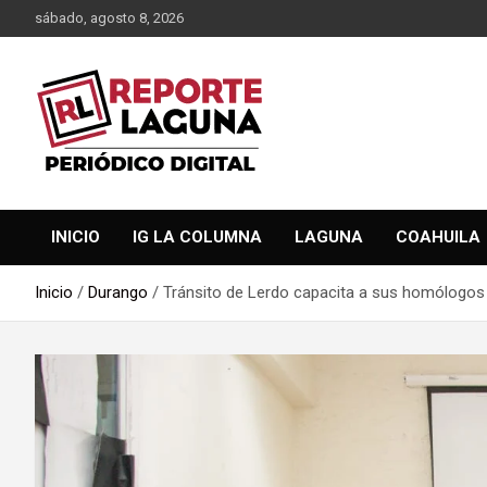
Saltar
sábado, agosto 8, 2026
al
contenido
Reporte Laguna Noticias
Reporte Laguna
INICIO
IG LA COLUMNA
LAGUNA
COAHUILA
Inicio
Durango
Tránsito de Lerdo capacita a sus homólogos 