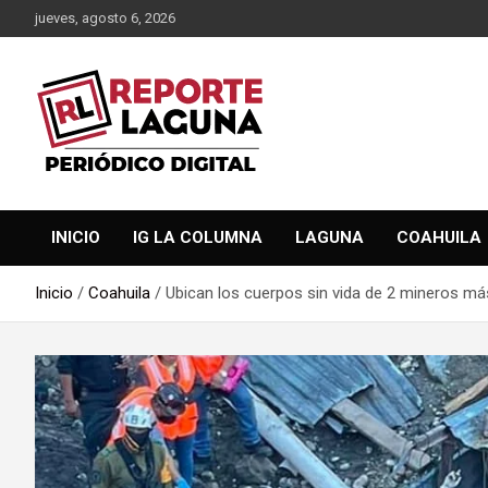
Saltar
jueves, agosto 6, 2026
al
contenido
Reporte Laguna Noticias
Reporte Laguna
INICIO
IG LA COLUMNA
LAGUNA
COAHUILA
Inicio
Coahuila
Ubican los cuerpos sin vida de 2 mineros más