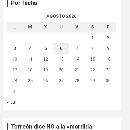
Por fecha
r
AGOSTO 2026
L
M
X
J
V
S
D
1
2
3
4
5
6
7
8
9
10
11
12
13
14
15
16
17
18
19
20
21
22
23
24
25
26
27
28
29
30
31
« Jul
Torreón dice NO a la «mordida»