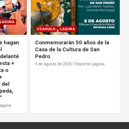
LAGUNA
COAHUILA
LAGUNA
e hagan
Conmemorarán 50 años de la
l
Casa de la Cultura de San
adelanté
Pedro
esta +
5 de agosto de 2026
Reporte Laguna
ta o
+
 del
peda,
”
Laguna