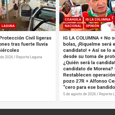
COAHUILA
IG LA COLUMNA
LAGUNA
NACIONAL
OPINIÓN
Protección Civil ligeras
IG LA COLUMNA + No s
nes tras fuerte lluvia
bolas, ¡Riquelme será e
miércoles
candidato! + Así se lo 
desde su toma de prot
 de 2026
Reporte Laguna
¿Quién será la candida
candidato de Morena? 
Restablecen operación
pozo 27R + Alfonso Ce
“cero para ese bandido
5 de agosto de 2026
Reporte 