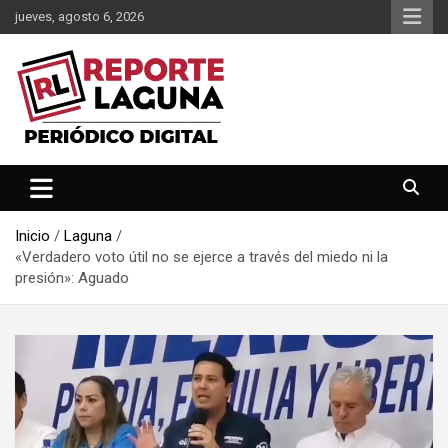
Saltar
jueves, agosto 6, 2026
al
contenido
Reporte Laguna Noticias
Reporte Laguna
Inicio
Laguna
«Verdadero voto útil no se ejerce a través del miedo ni la
presión»: Aguado