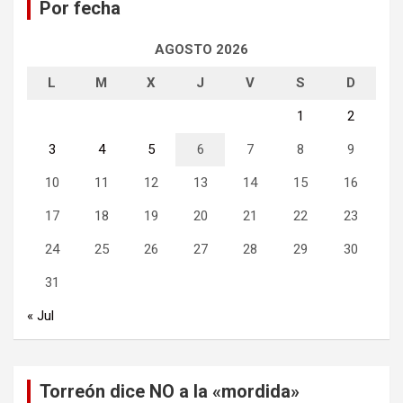
Por fecha
r
AGOSTO 2026
L
M
X
J
V
S
D
1
2
3
4
5
6
7
8
9
10
11
12
13
14
15
16
17
18
19
20
21
22
23
24
25
26
27
28
29
30
31
« Jul
Torreón dice NO a la «mordida»