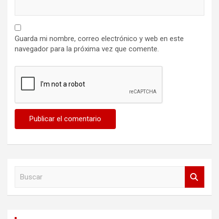
Guarda mi nombre, correo electrónico y web en este
navegador para la próxima vez que comente.
B
u
s
c
a