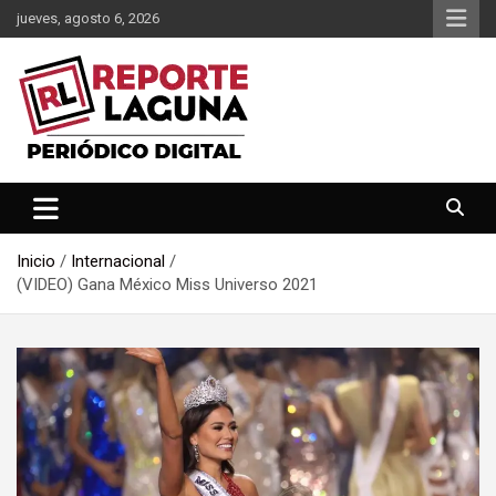
Saltar
jueves, agosto 6, 2026
al
contenido
Reporte Laguna Noticias
Reporte Laguna
Inicio
Internacional
(VIDEO) Gana México Miss Universo 2021