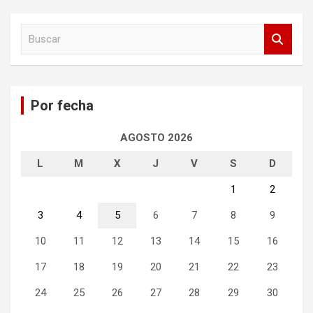
B
u
s
c
a
Por fecha
r
AGOSTO 2026
L
M
X
J
V
S
D
1
2
3
4
5
6
7
8
9
10
11
12
13
14
15
16
17
18
19
20
21
22
23
24
25
26
27
28
29
30