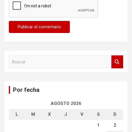
B
u
s
c
a
Por fecha
r
AGOSTO 2026
L
M
X
J
V
S
D
1
2