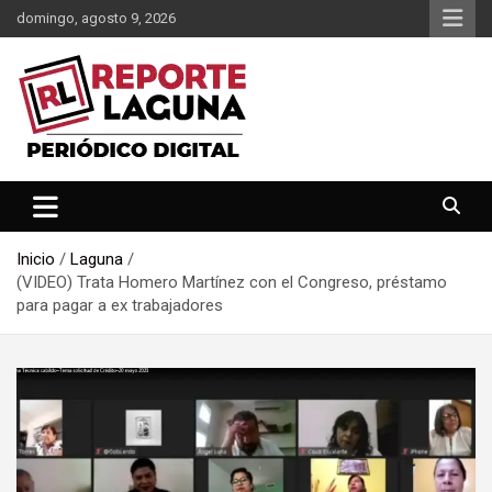
Saltar
domingo, agosto 9, 2026
al
contenido
Reporte Laguna Noticias
Reporte Laguna
Inicio
Laguna
(VIDEO) Trata Homero Martínez con el Congreso, préstamo
para pagar a ex trabajadores