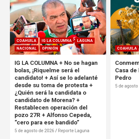
COAHUILA
IG LA COLUMNA
LAGUNA
NACIONAL
OPINIÓN
COAHUILA
IG LA COLUMNA + No se hagan
Conmemo
bolas, ¡Riquelme será el
Casa de 
candidato! + Así se lo adelanté
Pedro
desde su toma de protesta +
5 de agosto
¿Quién será la candidata o
candidato de Morena? +
Restablecen operación del
pozo 27R + Alfonso Cepeda,
“cero para ese bandido”
5 de agosto de 2026
Reporte Laguna