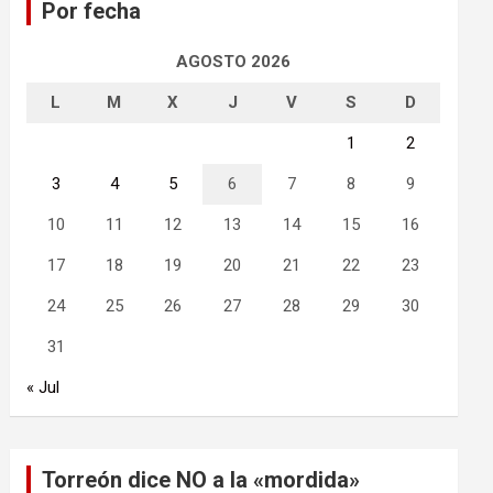
Por fecha
r
AGOSTO 2026
L
M
X
J
V
S
D
1
2
3
4
5
6
7
8
9
10
11
12
13
14
15
16
17
18
19
20
21
22
23
24
25
26
27
28
29
30
31
« Jul
Torreón dice NO a la «mordida»