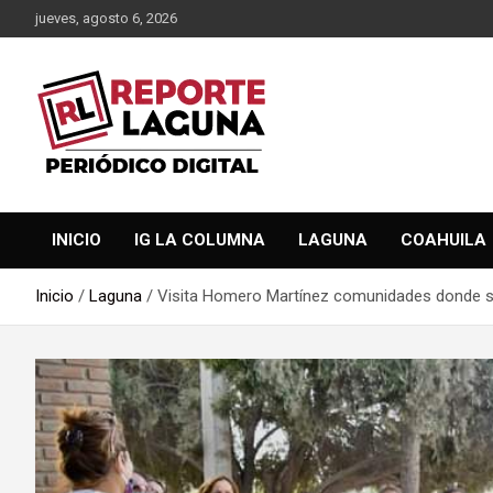
Saltar
jueves, agosto 6, 2026
al
contenido
Reporte Laguna Noticias
Reporte Laguna
INICIO
IG LA COLUMNA
LAGUNA
COAHUILA
Inicio
Laguna
Visita Homero Martínez comunidades donde se