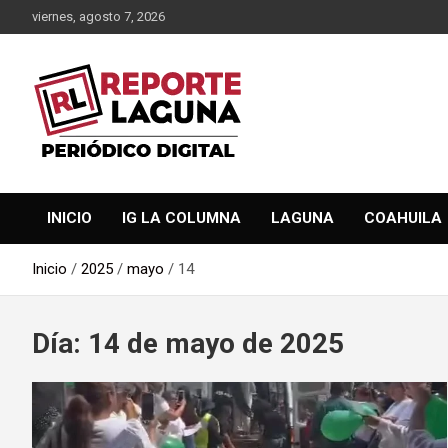
Saltar
viernes, agosto 7, 2026
al
contenido
Reporte Laguna Noticias
Reporte Laguna
INICIO
IG LA COLUMNA
LAGUNA
COAHUILA
Inicio
2025
mayo
14
Día:
14 de mayo de 2025