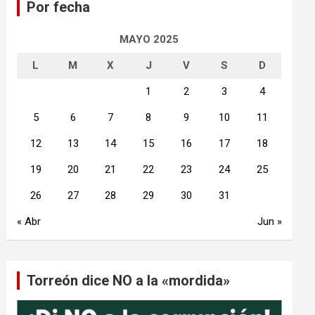
Por fecha
r
MAYO 2025
L
M
X
J
V
S
D
1
2
3
4
5
6
7
8
9
10
11
12
13
14
15
16
17
18
19
20
21
22
23
24
25
26
27
28
29
30
31
« Abr
Jun »
Torreón dice NO a la «mordida»