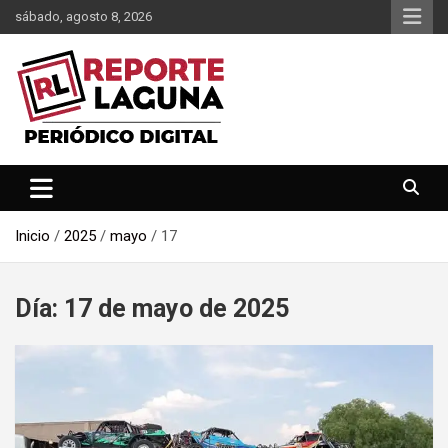
Saltar
sábado, agosto 8, 2026
al
contenido
Reporte Laguna Noticias
Reporte Laguna
Inicio
2025
mayo
17
Día:
17 de mayo de 2025