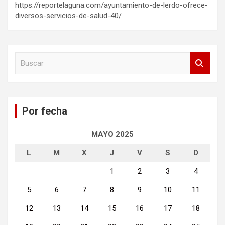
https://reportelaguna.com/ayuntamiento-de-lerdo-ofrece-
diversos-servicios-de-salud-40/
B
u
s
c
a
Por fecha
r
MAYO 2025
L
M
X
J
V
S
D
1
2
3
4
5
6
7
8
9
10
11
12
13
14
15
16
17
18