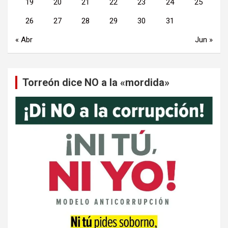
19
20
21
22
23
24
25
26
27
28
29
30
31
« Abr
Jun »
Torreón dice NO a la «mordida»