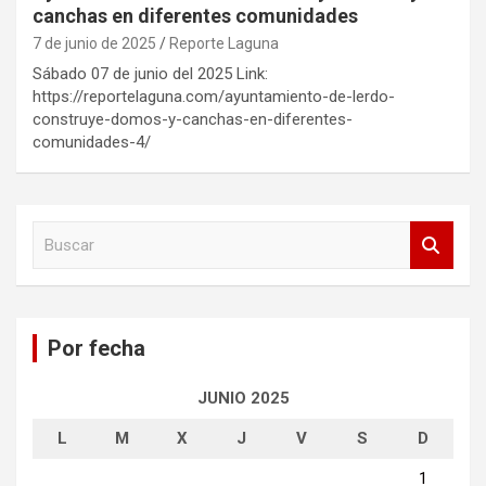
canchas en diferentes comunidades
7 de junio de 2025
Reporte Laguna
Sábado 07 de junio del 2025 Link:
https://reportelaguna.com/ayuntamiento-de-lerdo-
construye-domos-y-canchas-en-diferentes-
comunidades-4/
B
u
s
c
a
Por fecha
r
JUNIO 2025
L
M
X
J
V
S
D
1