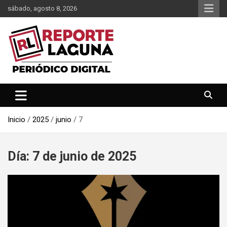
Saltar
sábado, agosto 8, 2026
al
contenido
Reporte Laguna Noticias
Reporte Laguna
Inicio
2025
junio
7
Día:
7 de junio de 2025