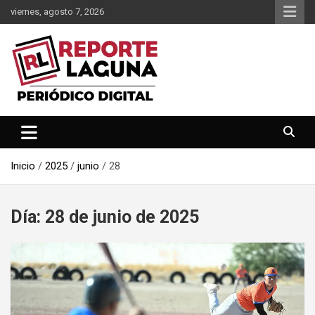
Saltar
viernes, agosto 7, 2026
al
contenido
Reporte Laguna Noticias
Reporte Laguna
Inicio
2025
junio
28
Día:
28 de junio de 2025