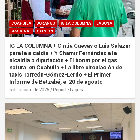
COAHUILA
DURANGO
IG LA COLUMNA
LAGUNA
NACIONAL
OPINIÓN
IG LA COLUMNA + Cintia Cuevas o Luis Salazar
para la alcaldía + Y Shamir Fernández a la
alcaldía o diputación + El boom por el gas
natural en Coahuila + La libre circulación de
taxis Torreón-Gómez-Lerdo + El Primer
Informe de Betzabé, el 20 de agosto
6 de agosto de 2026
Reporte Laguna