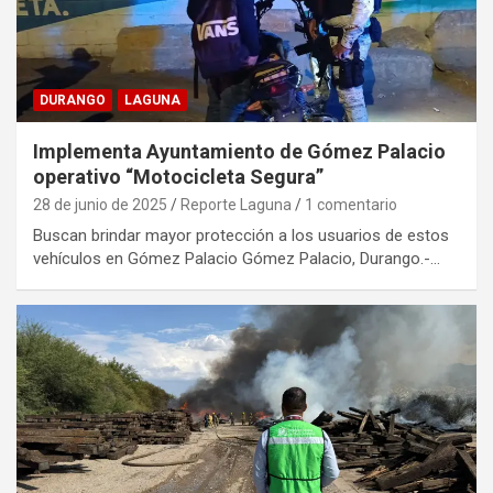
DURANGO
LAGUNA
Implementa Ayuntamiento de Gómez Palacio
operativo “Motocicleta Segura”
28 de junio de 2025
Reporte Laguna
1 comentario
Buscan brindar mayor protección a los usuarios de estos
vehículos en Gómez Palacio Gómez Palacio, Durango.-…