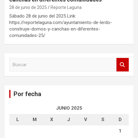
28 de junio de 2025
Reporte Laguna
Sábado 28 de junio del 2025 Link:
https://reportelaguna.com/ayuntamiento-de-lerdo-
construye-domos-y-canchas-en-diferentes-
comunidades-25/
B
u
s
c
a
Por fecha
r
JUNIO 2025
L
M
X
J
V
S
D
1