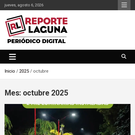
Saltar
jueves, agosto 6, 2026
al
contenido
Reporte Laguna Noticias
Reporte Laguna
Inicio
2025
octubre
Mes:
octubre 2025