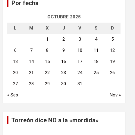
Por fecha
r
OCTUBRE 2025
L
M
X
J
V
S
D
1
2
3
4
5
6
7
8
9
10
11
12
13
14
15
16
17
18
19
20
21
22
23
24
25
26
27
28
29
30
31
« Sep
Nov »
Torreón dice NO a la «mordida»