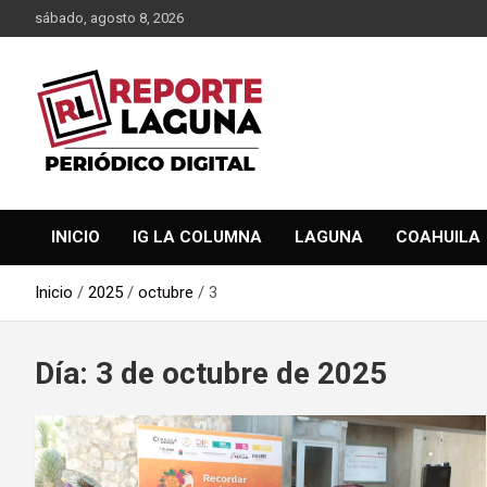
Saltar
sábado, agosto 8, 2026
al
contenido
Reporte Laguna Noticias
Reporte Laguna
INICIO
IG LA COLUMNA
LAGUNA
COAHUILA
Inicio
2025
octubre
3
Día:
3 de octubre de 2025