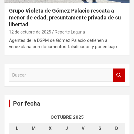
Grupo Violeta de Gómez Palacio rescata a
menor de edad, presuntamente privada de su
libertad
12 de octubre de 2025
Reporte Laguna
Agentes de la DSPM de Gómez Palacio detienen a
venezolana con documentos falsificados y ponen bajo…
B
u
s
c
a
Por fecha
r
OCTUBRE 2025
L
M
X
J
V
S
D