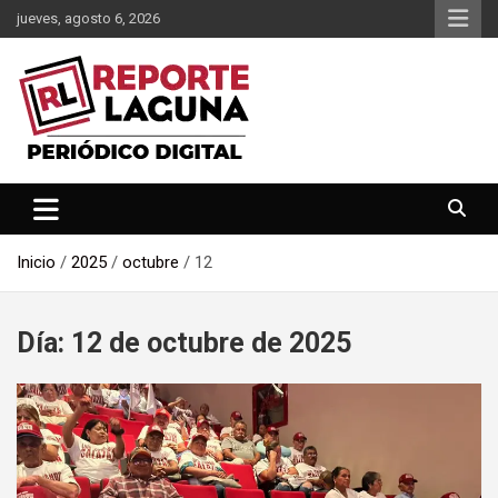
Saltar
jueves, agosto 6, 2026
al
contenido
Reporte Laguna Noticias
Reporte Laguna
Inicio
2025
octubre
12
Día:
12 de octubre de 2025