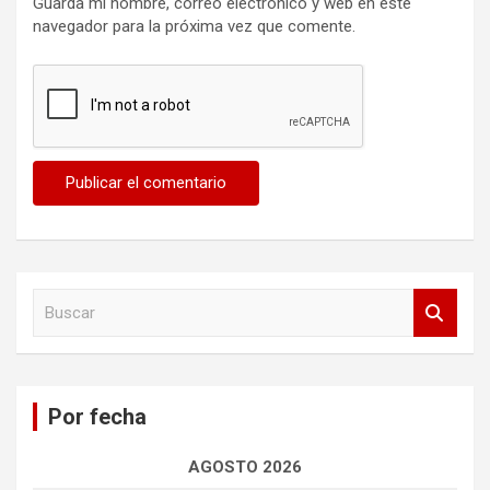
Guarda mi nombre, correo electrónico y web en este
navegador para la próxima vez que comente.
B
u
s
c
a
Por fecha
r
AGOSTO 2026