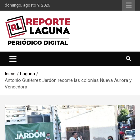
Saltar
domingo, agosto 9, 2026
al
contenido
Reporte Laguna Noticias
Reporte Laguna
Inicio
Laguna
Antonio Gutiérrez Jardón recorre las colonias Nueva Aurora y
Vencedora