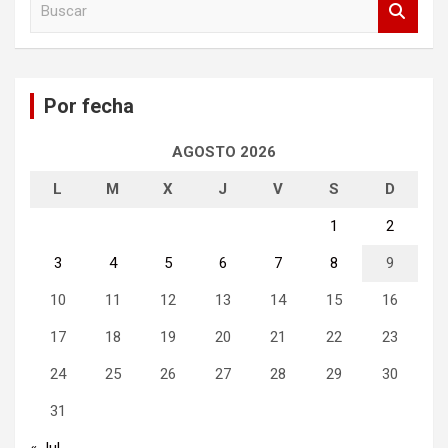
u
s
c
a
Por fecha
r
AGOSTO 2026
L
M
X
J
V
S
D
1
2
3
4
5
6
7
8
9
10
11
12
13
14
15
16
17
18
19
20
21
22
23
24
25
26
27
28
29
30
31
« Jul