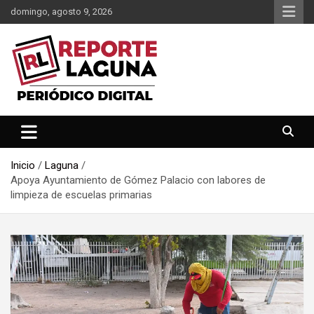
Saltar
domingo, agosto 9, 2026
al
contenido
Reporte Laguna Noticias
Reporte Laguna
Inicio
Laguna
Apoya Ayuntamiento de Gómez Palacio con labores de
limpieza de escuelas primarias