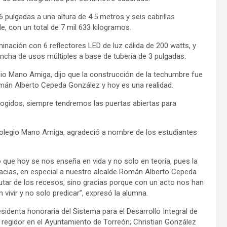
pulgadas a una altura de 4.5 metros y seis cabrillas
e, con un total de 7 mil 633 kilogramos.
nación con 6 reflectores LED de luz cálida de 200 watts, y
ancha de usos múltiples a base de tubería de 3 pulgadas.
gio Mano Amiga, dijo que la construcción de la techumbre fue
omán Alberto Cepeda González y hoy es una realidad.
ogidos, siempre tendremos las puertas abiertas para
Colegio Mano Amiga, agradeció a nombre de los estudiantes
o que hoy se nos enseña en vida y no solo en teoría, pues la
racias, en especial a nuestro alcalde Román Alberto Cepeda
utar de los recesos, sino gracias porque con un acto nos han
vivir y no solo predicar”, expresó la alumna.
identa honoraria del Sistema para el Desarrollo Integral de
o regidor en el Ayuntamiento de Torreón; Christian González