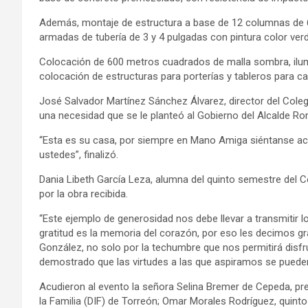
Además, montaje de estructura a base de 12 columnas de 6 
armadas de tubería de 3 y 4 pulgadas con pintura color verd
Colocación de 600 metros cuadrados de malla sombra, ilumi
colocación de estructuras para porterías y tableros para c
José Salvador Martínez Sánchez Álvarez, director del Cole
una necesidad que se le planteó al Gobierno del Alcalde R
“Esta es su casa, por siempre en Mano Amiga siéntanse ac
ustedes”, finalizó.
Dania Libeth García Leza, alumna del quinto semestre del 
por la obra recibida.
“Este ejemplo de generosidad nos debe llevar a transmitir l
gratitud es la memoria del corazón, por eso les decimos g
González, no solo por la techumbre que nos permitirá disfr
demostrado que las virtudes a las que aspiramos se pueden 
Acudieron al evento la señora Selina Bremer de Cepeda, pres
la Familia (DIF) de Torreón; Omar Morales Rodríguez, quint