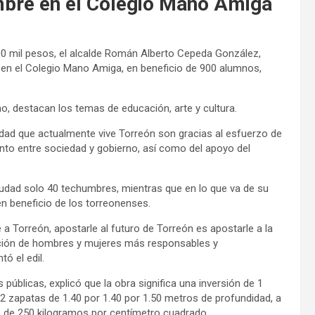
bre en el Colegio Mano Amiga
700 mil pesos, el alcalde Román Alberto Cepeda González,
e en el Colegio Mano Amiga, en beneficio de 900 alumnos,
no, destacan los temas de educación, arte y cultura.
ridad que actualmente vive Torreón son gracias al esfuerzo de
unto entre sociedad y gobierno, así como del apoyo del
ciudad solo 40 techumbres, mientras que en lo que va de su
n beneficio de los torreonenses.
a Torreón, apostarle al futuro de Torreón es apostarle a la
ración de hombres y mujeres más responsables y
ó el edil.
públicas, explicó que la obra significa una inversión de 1
2 zapatas de 1.40 por 1.40 por 1.50 metros de profundidad, a
 de 250 kilogramos por centímetro cuadrado.