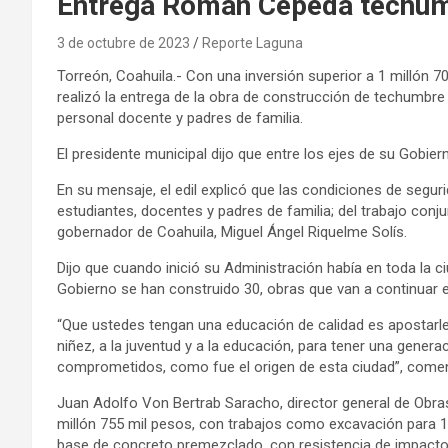
Entrega Román Cepeda techum
3 de octubre de 2023
Reporte Laguna
Torreón, Coahuila.- Con una inversión superior a 1 millón 
realizó la entrega de la obra de construcción de techumbr
personal docente y padres de familia.
El presidente municipal dijo que entre los ejes de su Gobier
En su mensaje, el edil explicó que las condiciones de segu
estudiantes, docentes y padres de familia; del trabajo conj
gobernador de Coahuila, Miguel Ángel Riquelme Solís.
Dijo que cuando inició su Administración había en toda la 
Gobierno se han construido 30, obras que van a continuar e
“Que ustedes tengan una educación de calidad es apostarle 
niñez, a la juventud y a la educación, para tener una gene
comprometidos, como fue el origen de esta ciudad”, coment
Juan Adolfo Von Bertrab Saracho, director general de Obras 
millón 755 mil pesos, con trabajos como excavación para 1
base de concreto premezclado, con resistencia de impacto