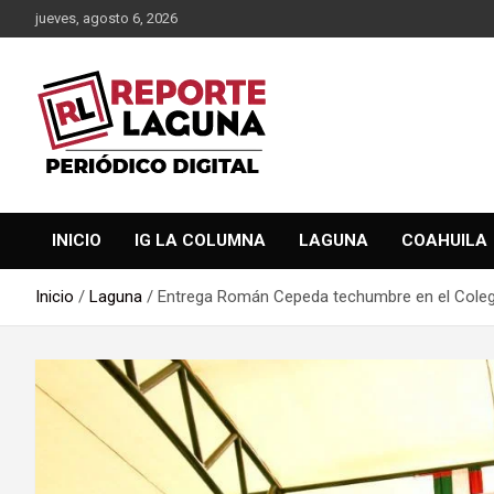
Saltar
jueves, agosto 6, 2026
al
contenido
Reporte Laguna Noticias
Reporte Laguna
INICIO
IG LA COLUMNA
LAGUNA
COAHUILA
Inicio
Laguna
Entrega Román Cepeda techumbre en el Cole