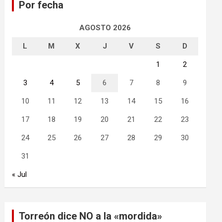
Por fecha
r
AGOSTO 2026
L
M
X
J
V
S
D
1
2
3
4
5
6
7
8
9
10
11
12
13
14
15
16
17
18
19
20
21
22
23
24
25
26
27
28
29
30
31
« Jul
Torreón dice NO a la «mordida»