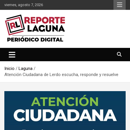
Saltar
viernes, agosto 7, 2026
al
contenido
Reporte Laguna Noticias
Reporte Laguna
Inicio
Laguna
Atención Ciudadana de Lerdo escucha, responde y resuelve