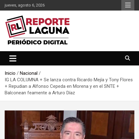
Saltar
jueves, agosto 6, 2026
al
contenido
Reporte Laguna Noticias
Reporte Laguna
Inicio
Nacional
IG LA COLUMNA + Se lanza contra Ricardo Mejía y Tony Flores
+ Repudian a Alfonso Cepeda en Morena y en el SNTE +
Balconean feamente a Arturo Díaz