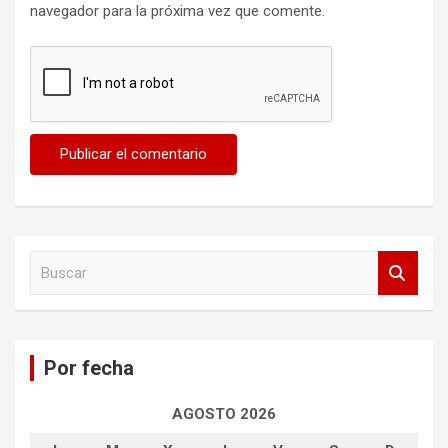
navegador para la próxima vez que comente.
B
u
s
c
a
Por fecha
r
AGOSTO 2026