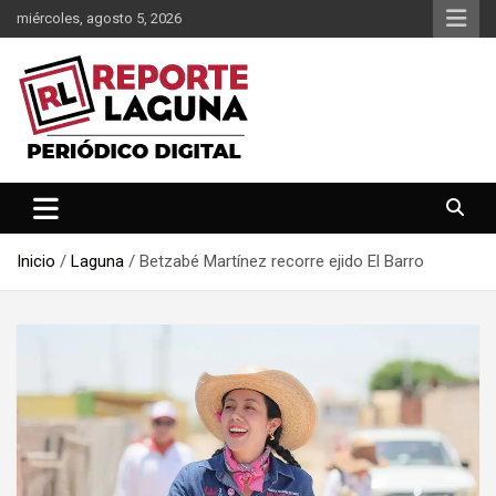
Saltar
miércoles, agosto 5, 2026
al
contenido
Reporte Laguna Noticias
Reporte Laguna
Inicio
Laguna
Betzabé Martínez recorre ejido El Barro