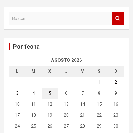
B
u
s
c
a
Por fecha
r
AGOSTO 2026
L
M
X
J
V
S
D
1
2
3
4
5
6
7
8
9
10
11
12
13
14
15
16
17
18
19
20
21
22
23
24
25
26
27
28
29
30