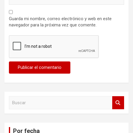
Guarda mi nombre, correo electrónico y web en este
navegador para la próxima vez que comente.
B
u
s
c
a
Por fecha
r