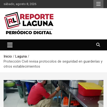
Saltar
sábado, agosto 8, 2026
al
contenido
Reporte Laguna Noticias
Reporte Laguna
Inicio
Laguna
Protección Civil revisa protocolos de seguridad en guarderías y
otros establecimientos