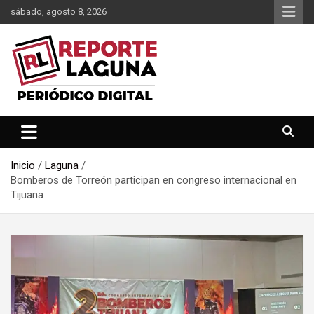
Saltar
sábado, agosto 8, 2026
al
contenido
Reporte Laguna Noticias
Reporte Laguna
Inicio
Laguna
Bomberos de Torreón participan en congreso internacional en
Tijuana