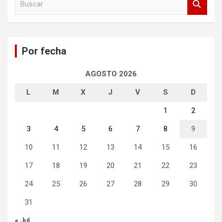
u
s
c
a
Por fecha
r
AGOSTO 2026
L
M
X
J
V
S
D
1
2
3
4
5
6
7
8
9
10
11
12
13
14
15
16
17
18
19
20
21
22
23
24
25
26
27
28
29
30
31
« Jul