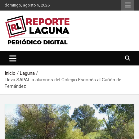
Saltar
domingo, agosto 9, 2026
al
contenido
Reporte Laguna Noticias
Reporte Laguna
Inicio
Laguna
Lleva SAPAL a alumnos del Colegio Escocés al Cañón de
Fernández