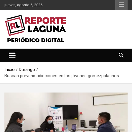
Saltar
jueves, agosto 6, 2026
al
contenido
Reporte Laguna Noticias
Reporte Laguna
Inicio
Durango
Buscan prevenir adicciones en los jóvenes gomezpalatinos