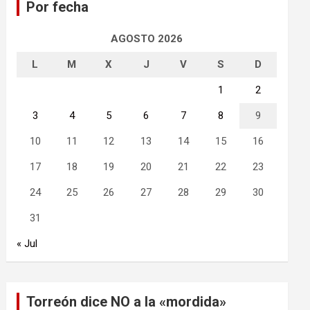
Por fecha
r
AGOSTO 2026
L
M
X
J
V
S
D
1
2
3
4
5
6
7
8
9
10
11
12
13
14
15
16
17
18
19
20
21
22
23
24
25
26
27
28
29
30
31
« Jul
Torreón dice NO a la «mordida»