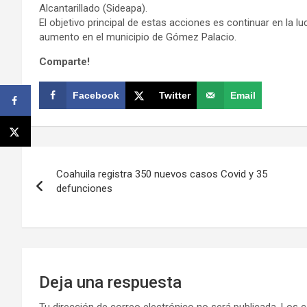
Alcantarillado (Sideapa).
El objetivo principal de estas acciones es continuar en la l
aumento en el municipio de Gómez Palacio.
Comparte!
Facebook
Twitter
Email
Navegación
Coahuila registra 350 nuevos casos Covid y 35
de
defunciones
entradas
Deja una respuesta
Tu dirección de correo electrónico no será publicada.
Los c