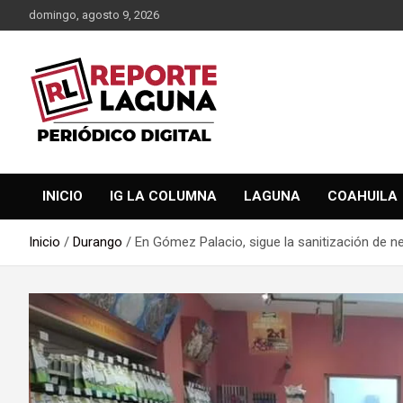
Saltar
domingo, agosto 9, 2026
al
contenido
Reporte Laguna Noticias
Reporte Laguna
INICIO
IG LA COLUMNA
LAGUNA
COAHUILA
Inicio
Durango
En Gómez Palacio, sigue la sanitización de 