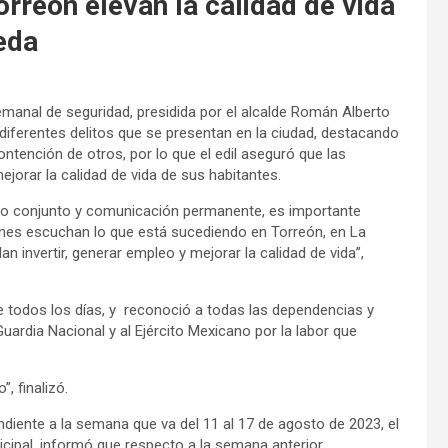
rreón elevan la calidad de vida
eda
emanal de seguridad, presidida por el alcalde Román Alberto
iferentes delitos que se presentan en la ciudad, destacando
tención de otros, por lo que el edil aseguró que las
jorar la calidad de vida de sus habitantes.
jo conjunto y comunicación permanente, es importante
enes escuchan lo que está sucediendo en Torreón, en La
 invertir, generar empleo y mejorar la calidad de vida”,
ye todos los días, y reconoció a todas las dependencias y
uardia Nacional y al Ejército Mexicano por la labor que
, finalizó.
ondiente a la semana que va del 11 al 17 de agosto de 2023, el
icipal, informó que respecto a la semana anterior,