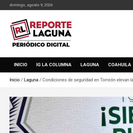
Saltar
domingo, agosto 9, 2026
al
contenido
Reporte Laguna Noticias
Reporte Laguna
INICIO
IG LA COLUMNA
LAGUNA
COAHUILA
Inicio
Laguna
Condiciones de seguridad en Torreón elevan l