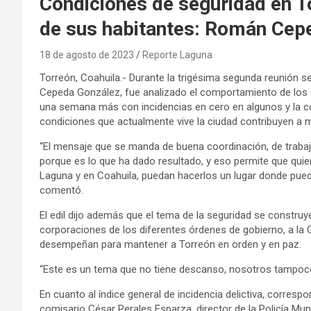
Condiciones de seguridad en To
de sus habitantes: Román Cep
18 de agosto de 2023
Reporte Laguna
Torreón, Coahuila.- Durante la trigésima segunda reunión s
Cepeda González, fue analizado el comportamiento de los d
una semana más con incidencias en cero en algunos y la con
condiciones que actualmente vive la ciudad contribuyen a me
“El mensaje que se manda de buena coordinación, de traba
porque es lo que ha dado resultado, y eso permite que qui
Laguna y en Coahuila, puedan hacerlos un lugar donde puedan
comentó.
El edil dijo además que el tema de la seguridad se constru
corporaciones de los diferentes órdenes de gobierno, a la G
desempeñan para mantener a Torreón en orden y en paz.
“Este es un tema que no tiene descanso, nosotros tampoco”
En cuanto al índice general de incidencia delictiva, corresp
comisario César Perales Esparza, director de la Policía Mun