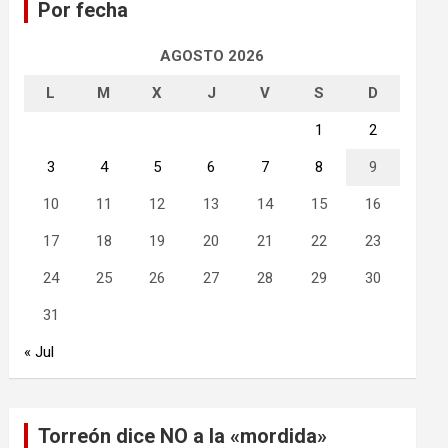
Por fecha
r
AGOSTO 2026
L
M
X
J
V
S
D
1
2
3
4
5
6
7
8
9
10
11
12
13
14
15
16
17
18
19
20
21
22
23
24
25
26
27
28
29
30
31
« Jul
Torreón dice NO a la «mordida»