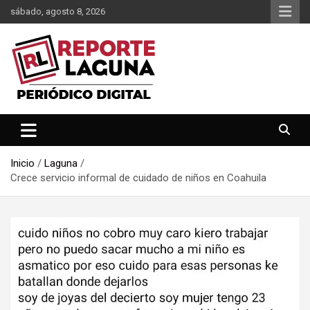
Saltar
sábado, agosto 8, 2026
al
contenido
Reporte Laguna Noticias
Reporte Laguna
Inicio
Laguna
Crece servicio informal de cuidado de niños en Coahuila