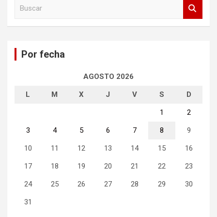
B
u
s
c
a
Por fecha
r
AGOSTO 2026
L
M
X
J
V
S
D
1
2
3
4
5
6
7
8
9
10
11
12
13
14
15
16
17
18
19
20
21
22
23
24
25
26
27
28
29
30
31