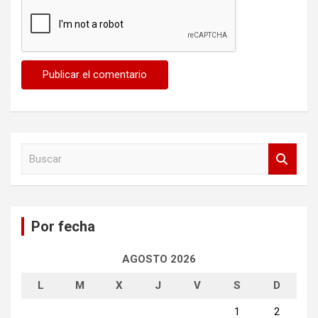
B
u
s
c
a
Por fecha
r
AGOSTO 2026
L
M
X
J
V
S
D
1
2