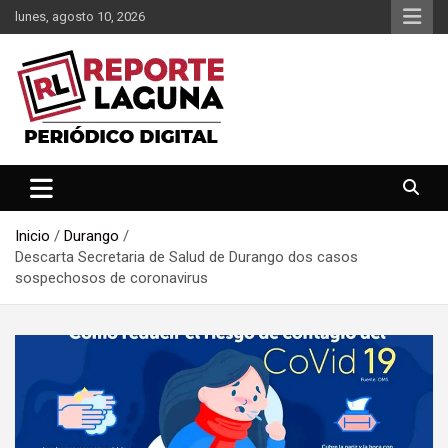
Saltar
lunes, agosto 10, 2026
al
contenido
Reporte Laguna Noticias
Reporte Laguna
Inicio
Durango
Descarta Secretaria de Salud de Durango dos casos
sospechosos de coronavirus