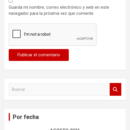
Guarda mi nombre, correo electrónico y web en este
navegador para la próxima vez que comente.
B
u
s
c
a
Por fecha
r