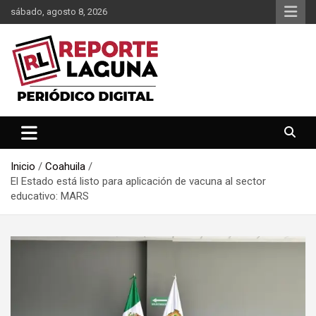
Saltar
sábado, agosto 8, 2026
al
contenido
Reporte Laguna Noticias
Reporte Laguna
Inicio
Coahuila
El Estado está listo para aplicación de vacuna al sector
educativo: MARS