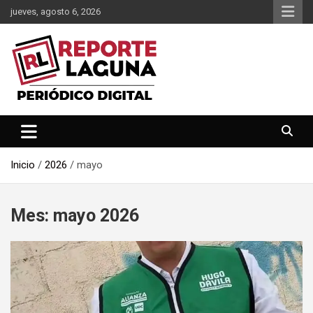
Saltar
jueves, agosto 6, 2026
al
contenido
Reporte Laguna Noticias
Reporte Laguna
Inicio
2026
mayo
Mes:
mayo 2026