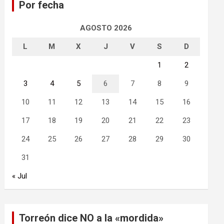
Por fecha
r
AGOSTO 2026
L
M
X
J
V
S
D
1
2
3
4
5
6
7
8
9
10
11
12
13
14
15
16
17
18
19
20
21
22
23
24
25
26
27
28
29
30
31
« Jul
Torreón dice NO a la «mordida»