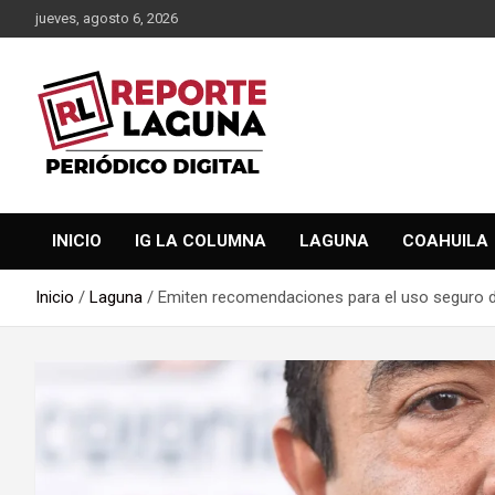
Saltar
jueves, agosto 6, 2026
al
contenido
Reporte Laguna Noticias
Reporte Laguna
INICIO
IG LA COLUMNA
LAGUNA
COAHUILA
Inicio
Laguna
Emiten recomendaciones para el uso seguro de