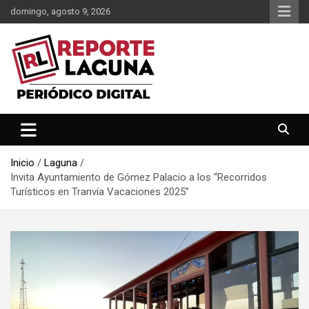
Saltar
domingo, agosto 9, 2026
al
contenido
Reporte Laguna Noticias
Reporte Laguna
Inicio
Laguna
Invita Ayuntamiento de Gómez Palacio a los “Recorridos
Turísticos en Tranvía Vacaciones 2025”