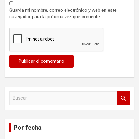
Guarda mi nombre, correo electrónico y web en este
navegador para la próxima vez que comente.
B
u
s
c
a
Por fecha
r