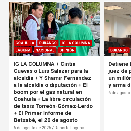
COAHUILA
DURANGO
IG LA COLUMNA
LAGUNA
NACIONAL
OPINIÓN
DURANGO
IG LA COLUMNA + Cintia
Detiene 
Cuevas o Luis Salazar para la
juez de 
alcaldía + Y Shamir Fernández
un milló
a la alcaldía o diputación + El
y arma d
boom por el gas natural en
6 de agosto
Coahuila + La libre circulación
de taxis Torreón-Gómez-Lerdo
+ El Primer Informe de
Betzabé, el 20 de agosto
6 de agosto de 2026
Reporte Laguna