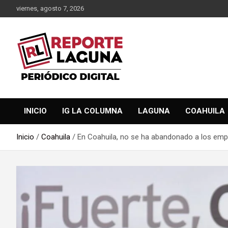
Saltar
viernes, agosto 7, 2026
al
contenido
Reporte Laguna Noticias
Reporte Laguna
INICIO
IG LA COLUMNA
LAGUNA
COAHUILA
Inicio
Coahuila
En Coahuila, no se ha abandonado a los em