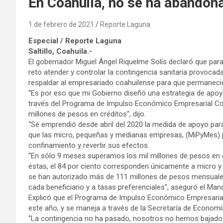
En Coahuila, no se ha abandon
1 de febrero de 2021
Reporte Laguna
Especial / Reporte Laguna
Saltillo, Coahuila.-
El gobernador Miguel Ángel Riquelme Solís declaró que pa
reto atender y controlar la contingencia sanitaria provocada
respaldar al empresariado coahuilense para que permanecie
“Es por eso que mi Gobierno diseñó una estrategia de apoy
través del Programa de Impulso Económico Empresarial Coah
millones de pesos en créditos“, dijo.
“Se emprendió desde abril del 2020 la medida de apoyo para
que las micro, pequeñas y medianas empresas, (MiPyMes) pu
confinamiento y revertir sus efectos.
“En sólo 9 meses superamos los mil millones de pesos en 
éstas, el 84 por ciento corresponden únicamente a micro y
se han autorizado más de 111 millones de pesos mensuale
cada beneficiario y a tasas preferenciales”, aseguró el Man
Explicó que el Programa de Impulso Económico Empresarial
este año, y se maneja a través de la Secretaría de Econom
“La contingencia no ha pasado, nosotros no hemos bajado 