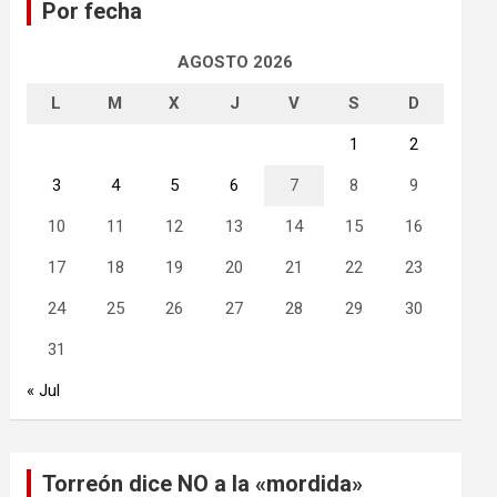
Por fecha
r
AGOSTO 2026
L
M
X
J
V
S
D
1
2
3
4
5
6
7
8
9
10
11
12
13
14
15
16
17
18
19
20
21
22
23
24
25
26
27
28
29
30
31
« Jul
Torreón dice NO a la «mordida»