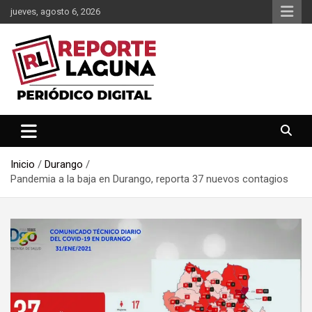
Saltar
jueves, agosto 6, 2026
al
contenido
Reporte Laguna Noticias
Reporte Laguna
Inicio
Durango
Pandemia a la baja en Durango, reporta 37 nuevos contagios