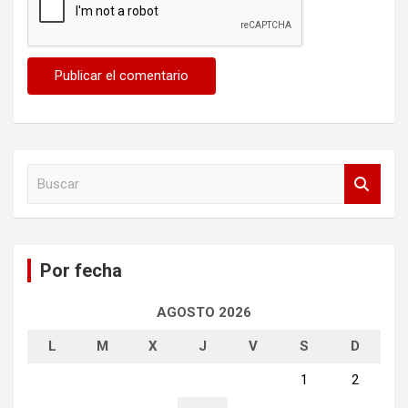
B
u
s
c
a
Por fecha
r
AGOSTO 2026
L
M
X
J
V
S
D
1
2