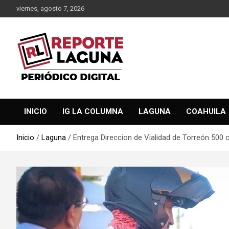
Saltar
viernes, agosto 7, 2026
al
contenido
Reporte Laguna Noticias
Reporte Laguna
INICIO
IG LA COLUMNA
LAGUNA
COAHUILA
Inicio
Laguna
Entrega Direccion de Vialidad de Torreón 500 