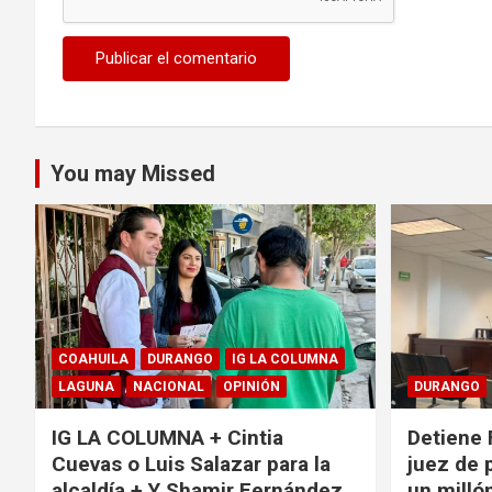
You may Missed
COAHUILA
DURANGO
IG LA COLUMNA
LAGUNA
NACIONAL
OPINIÓN
DURANGO
IG LA COLUMNA + Cintia
Detiene 
Cuevas o Luis Salazar para la
juez de 
alcaldía + Y Shamir Fernández
un milló