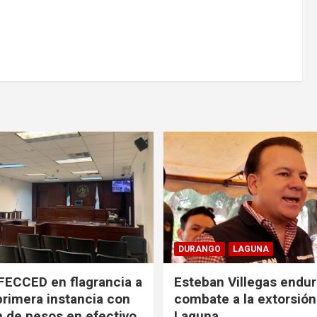
DURANGO
LAGUNA
FECCED en flagrancia a
Esteban Villegas endu
primera instancia con
combate a la extorsión
n de pesos en efectivo
Laguna