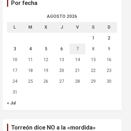
Por fecha
r
AGOSTO 2026
L
M
X
J
V
S
D
1
2
3
4
5
6
7
8
9
10
11
12
13
14
15
16
17
18
19
20
21
22
23
24
25
26
27
28
29
30
31
« Jul
Torreón dice NO a la «mordida»