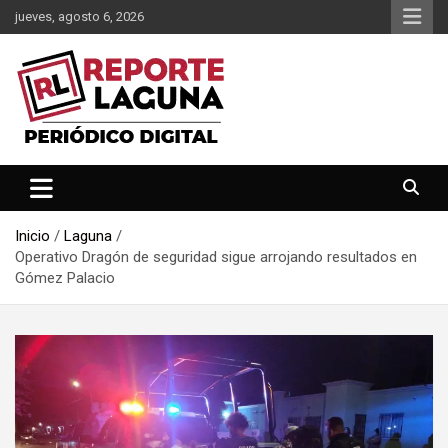
Saltar
jueves, agosto 6, 2026
al
contenido
Reporte Laguna Noticias
Reporte Laguna
Inicio
Laguna
Operativo Dragón de seguridad sigue arrojando resultados en
Gómez Palacio