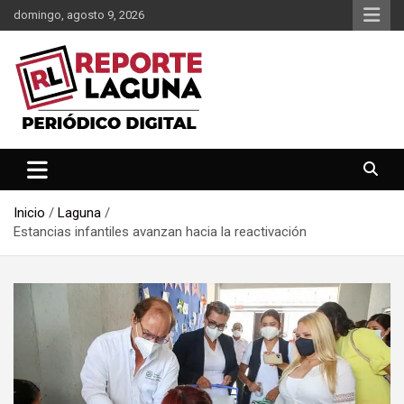
Saltar
domingo, agosto 9, 2026
al
contenido
Reporte Laguna Noticias
Reporte Laguna
Inicio
Laguna
Estancias infantiles avanzan hacia la reactivación