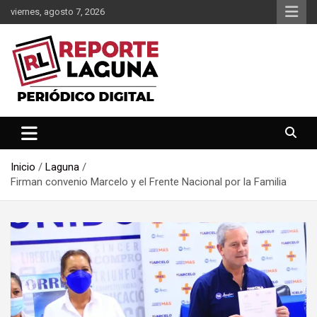
Saltar
viernes, agosto 7, 2026
al
contenido
Reporte Laguna Noticias
Reporte Laguna
Inicio
Laguna
Firman convenio Marcelo y el Frente Nacional por la Familia