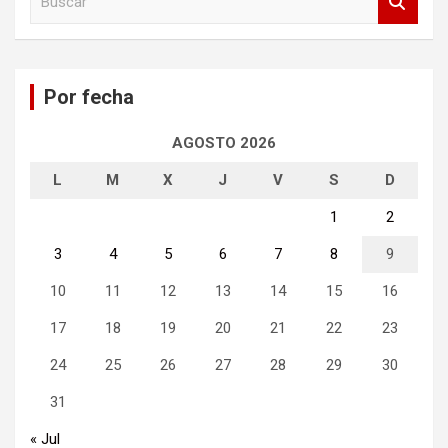
u
s
c
a
Por fecha
r
AGOSTO 2026
L
M
X
J
V
S
D
1
2
3
4
5
6
7
8
9
10
11
12
13
14
15
16
17
18
19
20
21
22
23
24
25
26
27
28
29
30
31
« Jul