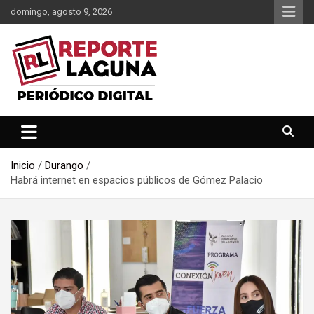
Saltar
domingo, agosto 9, 2026
al
contenido
Reporte Laguna Noticias
Reporte Laguna
Inicio
Durango
Habrá internet en espacios públicos de Gómez Palacio