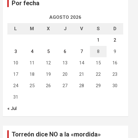
Por fecha
r
AGOSTO 2026
L
M
X
J
V
S
D
1
2
3
4
5
6
7
8
9
10
11
12
13
14
15
16
17
18
19
20
21
22
23
24
25
26
27
28
29
30
31
« Jul
Torreón dice NO a la «mordida»