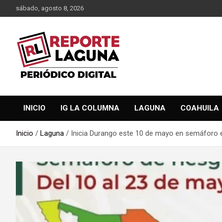
Saltar
sábado, agosto 8, 2026
al
contenido
Reporte Laguna Noticias
Reporte Laguna
INICIO
IG LA COLUMNA
LAGUNA
COAHUILA
Inicio
Laguna
Inicia Durango este 10 de mayo en semáforo 