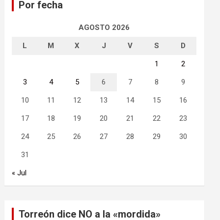
Por fecha
r
AGOSTO 2026
L
M
X
J
V
S
D
1
2
3
4
5
6
7
8
9
10
11
12
13
14
15
16
17
18
19
20
21
22
23
24
25
26
27
28
29
30
31
« Jul
Torreón dice NO a la «mordida»