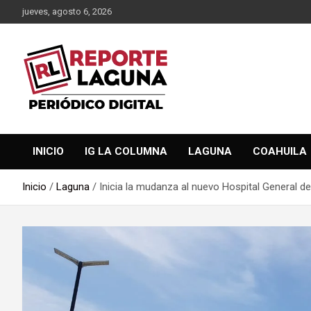
Saltar
jueves, agosto 6, 2026
al
contenido
Reporte Laguna Noticias
Reporte Laguna
INICIO
IG LA COLUMNA
LAGUNA
COAHUILA
Inicio
Laguna
Inicia la mudanza al nuevo Hospital General 