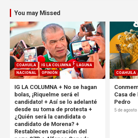
You may Missed
COAHUILA
IG LA COLUMNA
LAGUNA
NACIONAL
OPINIÓN
COAHUILA
IG LA COLUMNA + No se hagan
Conmemo
bolas, ¡Riquelme será el
Casa de 
candidato! + Así se lo adelanté
Pedro
desde su toma de protesta +
5 de agosto
¿Quién será la candidata o
candidato de Morena? +
Restablecen operación del