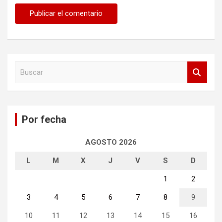
B
u
s
c
a
Por fecha
r
AGOSTO 2026
L
M
X
J
V
S
D
1
2
3
4
5
6
7
8
9
10
11
12
13
14
15
16