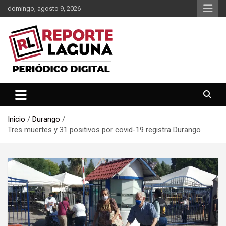
Saltar
domingo, agosto 9, 2026
al
contenido
Reporte Laguna Noticias
Reporte Laguna
Inicio
Durango
Tres muertes y 31 positivos por covid-19 registra Durango