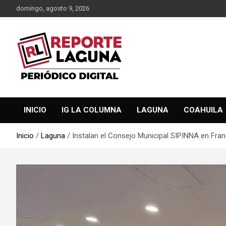
Saltar
domingo, agosto 9, 2026
al
contenido
Reporte Laguna Noticias
Reporte Laguna
INICIO
IG LA COLUMNA
LAGUNA
COAHUILA
Inicio
Laguna
Instalan el Consejo Municipal SIPINNA en Fran