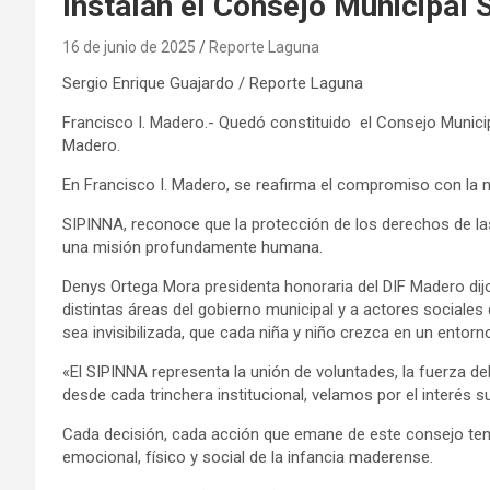
Instalan el Consejo Municipal
16 de junio de 2025
Reporte Laguna
Sergio Enrique Guajardo / Reporte Laguna
Francisco I. Madero.- Quedó constituido el Consejo Municip
Madero.
En Francisco I. Madero, se reafirma el compromiso con la n
SIPINNA, reconoce que la protección de los derechos de las 
una misión profundamente humana.
Denys Ortega Mora presidenta honoraria del DIF Madero dij
distintas áreas del gobierno municipal y a actores social
sea invisibilizada, que cada niña y niño crezca en un ento
«El SIPINNA representa la unión de voluntades, la fuerza d
desde cada trinchera institucional, velamos por el interés su
Cada decisión, cada acción que emane de este consejo tendr
emocional, físico y social de la infancia maderense.