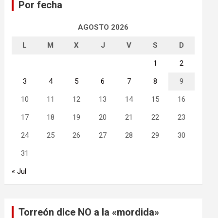
Por fecha
r
AGOSTO 2026
L
M
X
J
V
S
D
1
2
3
4
5
6
7
8
9
10
11
12
13
14
15
16
17
18
19
20
21
22
23
24
25
26
27
28
29
30
31
« Jul
Torreón dice NO a la «mordida»