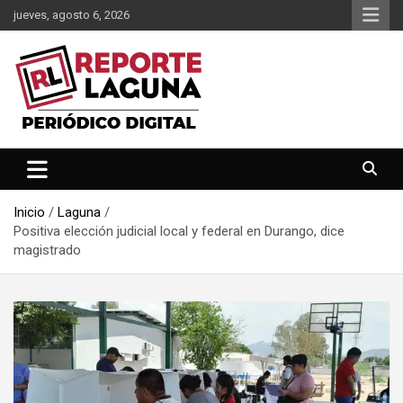
Saltar
jueves, agosto 6, 2026
al
contenido
Reporte Laguna Noticias
Reporte Laguna
Inicio
Laguna
Positiva elección judicial local y federal en Durango, dice
magistrado