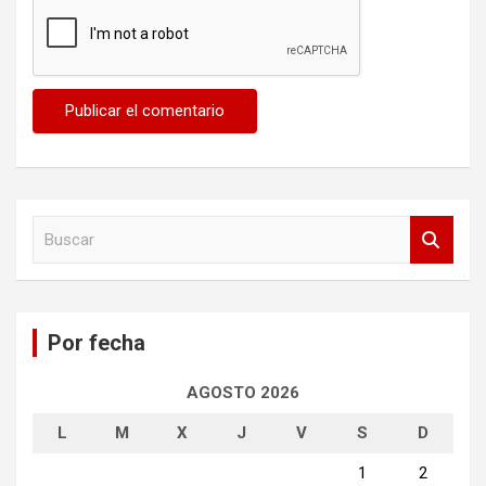
B
u
s
c
a
Por fecha
r
AGOSTO 2026
L
M
X
J
V
S
D
1
2