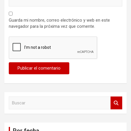
Guarda mi nombre, correo electrónico y web en este
navegador para la próxima vez que comente.
B
u
s
c
a
Por fecha
r