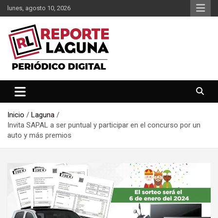
Saltar
lunes, agosto 10, 2026
al
contenido
Reporte Laguna Noticias
Reporte Laguna
Inicio
Laguna
Invita SAPAL a ser puntual y participar en el concurso por un
auto y más premios