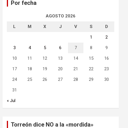
Por fecha
r
AGOSTO 2026
L
M
X
J
V
S
D
1
2
3
4
5
6
7
8
9
10
11
12
13
14
15
16
17
18
19
20
21
22
23
24
25
26
27
28
29
30
31
« Jul
Torreón dice NO a la «mordida»