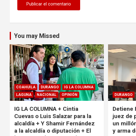
You may Missed
COAHUILA
DURANGO
IG LA COLUMNA
LAGUNA
NACIONAL
OPINIÓN
DURANGO
IG LA COLUMNA + Cintia
Detiene 
Cuevas o Luis Salazar para la
juez de 
alcaldía + Y Shamir Fernández
un milló
a la alcaldía o diputación + El
y arma d