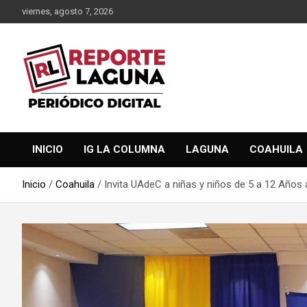
Saltar
viernes, agosto 7, 2026
al
contenido
Reporte Laguna Noticias
Reporte Laguna
INICIO
IG LA COLUMNA
LAGUNA
COAHUILA
Inicio
Coahuila
Invita UAdeC a niñas y niños de 5 a 12 Años 