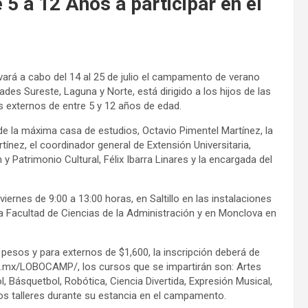
 5 a 12 Años a participar en el
evará a cabo del 14 al 25 de julio el campamento de verano
s Sureste, Laguna y Norte, está dirigido a los hijos de las
os externos de entre 5 y 12 años de edad.
 de la máxima casa de estudios, Octavio Pimentel Martínez, la
nez, el coordinador general de Extensión Universitaria,
y Patrimonio Cultural, Félix Ibarra Linares y la encargada del
ernes de 9:00 a 13:00 horas, en Saltillo en las instalaciones
la Facultad de Ciencias de la Administración y en Monclova en
 pesos y para externos de $1,600, la inscripción deberá de
ec.mx/LOBOCAMP/, los cursos que se impartirán son: Artes
, Básquetbol, Robótica, Ciencia Divertida, Expresión Musical,
dos talleres durante su estancia en el campamento.