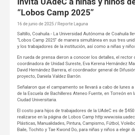
Invita UAdeC a niñas y niños de
“Lobos Camp 2025”
16 de junio de 2025
Reporte Laguna
Saltillo, Coahuila.- La Universidad Autónoma de Coahuila ll
“Lobos Camp 2025” de manera simultánea en sus tres unidade
y los trabajadores de la institución, así como a niñas y niñ
En rueda de prensa dieron a conocer los detalles, el rector
coordinadora de Unidad Sureste, Eva Kerena Hernández Martí
David Hernández Barrera, el coordinador general de Difusión 
proyecto, Daniela Valdez Barrón.
Señalaron que el campamento se llevará a cabo de lunes a vi
de la Escuela de Bachilleres Ateneo Fuente, en Torreón en 
Ciudad Universitaria.
El costo para hijos de trabajadores de la UAdeC es de $450
realizarse en la página de Lobos Camp http:www.isiia.uad
Plásticas, Manualidades, Pintura, Campismo, Fútbol, Voleibol
Baile, Tochito y Tae Kwond Do, para niñas y niños a elegir 