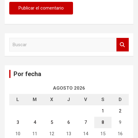
B
u
s
c
a
Por fecha
r
AGOSTO 2026
L
M
X
J
V
S
D
1
2
3
4
5
6
7
8
9
10
11
12
13
14
15
16