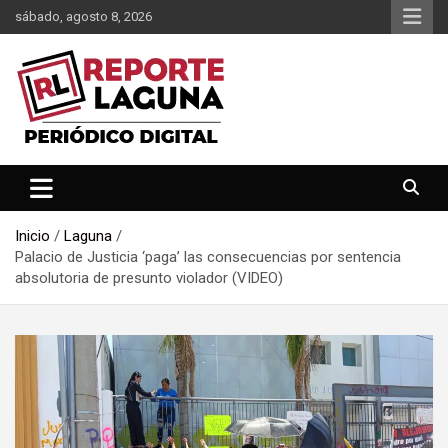
Saltar
sábado, agosto 8, 2026
al
contenido
Reporte Laguna Noticias
Reporte Laguna
Inicio
Laguna
Palacio de Justicia ‘paga’ las consecuencias por sentencia
absolutoria de presunto violador (VIDEO)