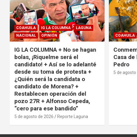
COAHUILA
IG LA COLUMNA
LAGUNA
NACIONAL
OPINIÓN
COAHUILA
IG LA COLUMNA + No se hagan
Conmemo
bolas, ¡Riquelme será el
Casa de 
candidato! + Así se lo adelanté
Pedro
desde su toma de protesta +
5 de agosto
¿Quién será la candidata o
candidato de Morena? +
Restablecen operación del
pozo 27R + Alfonso Cepeda,
“cero para ese bandido”
5 de agosto de 2026
Reporte Laguna