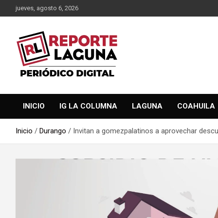
Saltar
jueves, agosto 6, 2026
al
contenido
Reporte Laguna Noticias
Reporte Laguna
INICIO
IG LA COLUMNA
LAGUNA
COAHUILA
Inicio
Durango
Invitan a gomezpalatinos a aprovechar descu