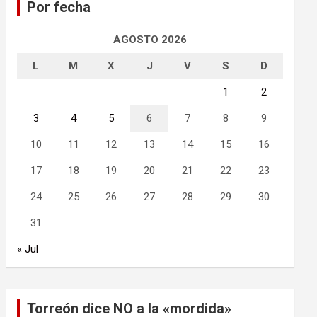
Por fecha
r
AGOSTO 2026
L
M
X
J
V
S
D
1
2
3
4
5
6
7
8
9
10
11
12
13
14
15
16
17
18
19
20
21
22
23
24
25
26
27
28
29
30
31
« Jul
Torreón dice NO a la «mordida»